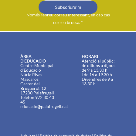
Subscriure'm
Només rebreu correu interessant, en cap cas
correu brossa. *
ÀREA
HORARI
D’EDUCACIÓ
Atenció al públic:
Centre Municipal
de dilluns a dijous
d’Educació
de 9 a 13.30 h
Núria Rivas
i de 16 a 19.30 h
Mascarós
Divendres de 9 a
Carrer del
13.30 h
Bruguerol, 12
17200 Palafrugell
Telèfon 972 30 43
45
educacio@palafrugell.cat
Avís legal
|
Política de protecció de dades
|
Política de