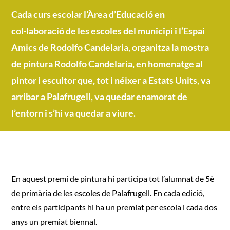
3 – 16 anys
Cada curs escolar l’Àrea d’Educació en
col·laboració de les escoles del municipi i l’Espai
Amics de Rodolfo Candelaria, organitza la mostra
MÉS 16 anys
de pintura Rodolfo Candelaria, en homenatge al
pintor i escultor que, tot i néixer a Estats Units, va
Participació
arribar a Palafrugell, va quedar enamorat de
l’entorn i s’hi va quedar a viure.
En aquest premi de pintura hi participa tot l’alumnat de 5è
de primària de les escoles de Palafrugell. En cada edició,
entre els participants hi ha un premiat per escola i cada dos
anys un premiat biennal.