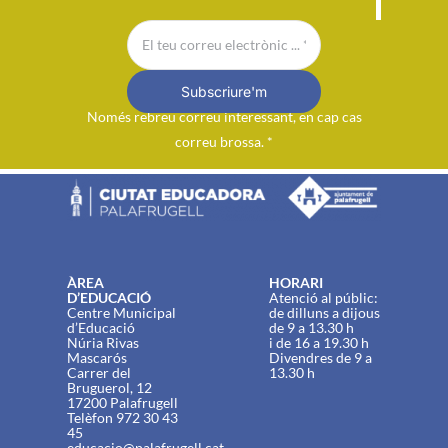
Subscriure'm
Només rebreu correu interessant, en cap cas
correu brossa. *
ÀREA
HORARI
D’EDUCACIÓ
Atenció al públic:
Centre Municipal
de dilluns a dijous
d’Educació
de 9 a 13.30 h
Núria Rivas
i de 16 a 19.30 h
Mascarós
Divendres de 9 a
Carrer del
13.30 h
Bruguerol, 12
17200 Palafrugell
Telèfon 972 30 43
45
educacio@palafrugell.cat