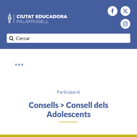
Saltar
al
contenido
Buscar:
Toggle
Navigation
Qui som
Participació
Consells > Consell dels
Palafrugell EDUCA
Adolescents
0 – 3 anys