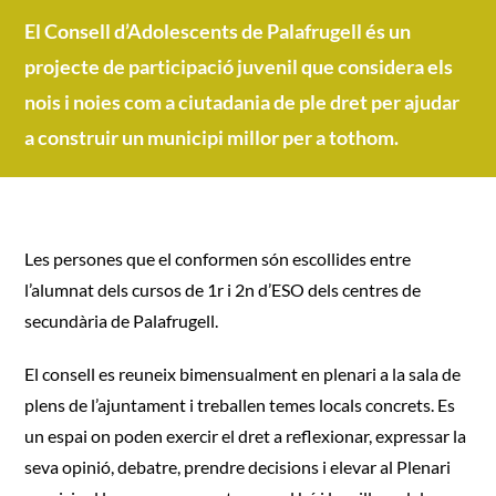
3 – 16 anys
El Consell d’Adolescents de Palafrugell és un
projecte de participació juvenil que considera els
nois i noies com a ciutadania de ple dret per ajudar
MÉS 16 anys
a construir un municipi millor per a tothom.
Participació
Les persones que el conformen són escollides entre
l’alumnat dels cursos de 1r i 2n d’ESO dels centres de
secundària de Palafrugell.
El consell es reuneix bimensualment en plenari a la sala de
plens de l’ajuntament i treballen temes locals concrets. Es
un espai on poden exercir el dret a reflexionar, expressar la
seva opinió, debatre, prendre decisions i elevar al Plenari