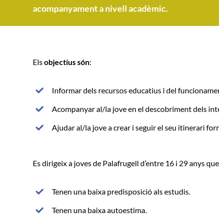
acompanyament a nivell acadèmic.
Els
objectius són
:
Informar dels recursos educatius i del funcionamen
Acompanyar al/la jove en el descobriment dels inte
Ajudar al/la jove a crear i seguir el seu itinerari for
Es dirigeix a joves de Palafrugell d’entre 16 i 29 anys que
Tenen una baixa predisposició als estudis.
Tenen una baixa autoestima.