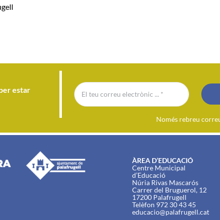
gell
per estar
Només rebreu correu 
ÀREA D’EDUCACIÓ
Centre Municipal
d’Educació
Núria Rivas Mascarós
Carrer del Bruguerol, 12
17200 Palafrugell
Telèfon 972 30 43 45
educacio@palafrugell.cat