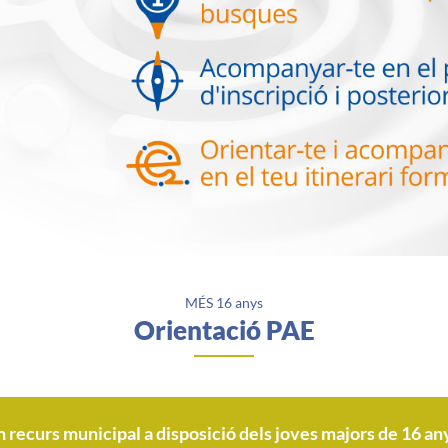
MÉS 16 anys
Orientació PAE
n recurs municipal a disposició dels joves majors de 16 an