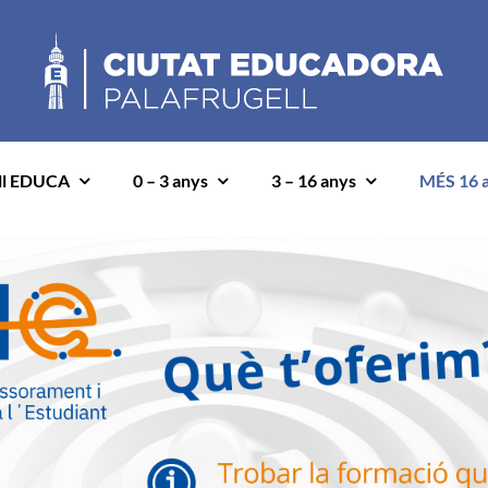
ll EDUCA
0 – 3 anys
3 – 16 anys
MÉS 16 