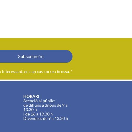
Subscriure'm
interessant, en cap cas correu brossa. *
HORARI
Atenció al públic:
de dilluns a dijous de 9 a
13.30 h
i de 16 a 19.30 h
Divendres de 9 a 13.30 h