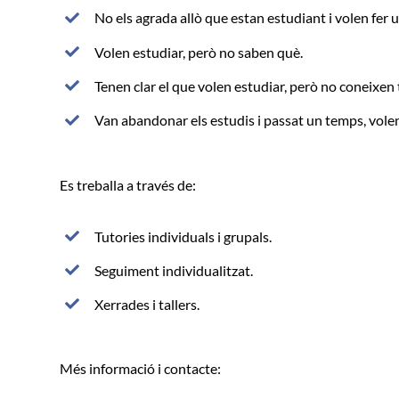
No els agrada allò que estan estudiant i volen fer u
Volen estudiar, però no saben què.
Tenen clar el que volen estudiar, però no coneixen t
Van abandonar els estudis i passat un temps, volen
Es treballa a través de:
Tutories individuals i grupals.
Seguiment individualitzat.
Xerrades i tallers.
Més informació i contacte: