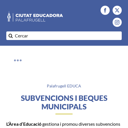
Saltar
al
contenido
Buscar:
Toggle
Navigation
Qui som
Palafrugell EDUCA
SUBVENCIONS I BEQUES
Palafrugell EDUCA
MUNICIPALS
0 – 3 anys
L’Àrea d’Educació
gestiona i promou diverses subvencions