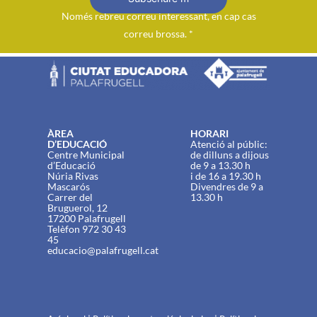
Només rebreu correu interessant, en cap cas
correu brossa. *
ÀREA
HORARI
D’EDUCACIÓ
Atenció al públic:
Centre Municipal
de dilluns a dijous
d’Educació
de 9 a 13.30 h
Núria Rivas
i de 16 a 19.30 h
Mascarós
Divendres de 9 a
Carrer del
13.30 h
Bruguerol, 12
17200 Palafrugell
Telèfon 972 30 43
45
educacio@palafrugell.cat