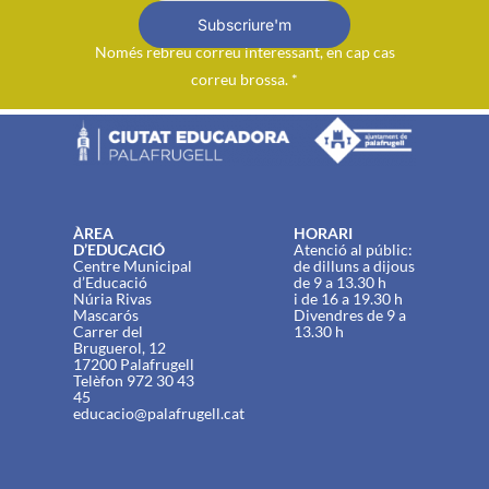
Subscriure'm
Només rebreu correu interessant, en cap cas
correu brossa. *
ÀREA
HORARI
D’EDUCACIÓ
Atenció al públic:
Centre Municipal
de dilluns a dijous
d’Educació
de 9 a 13.30 h
Núria Rivas
i de 16 a 19.30 h
Mascarós
Divendres de 9 a
Carrer del
13.30 h
Bruguerol, 12
17200 Palafrugell
Telèfon 972 30 43
45
educacio@palafrugell.cat