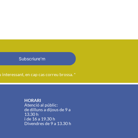
Subscriure'm
interessant, en cap cas correu brossa. *
HORARI
Atenció al públic:
de dilluns a dijous de 9 a
13.30 h
i de 16 a 19.30 h
Divendres de 9 a 13.30 h