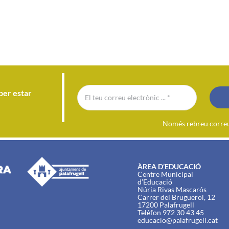
per estar
Només rebreu correu 
ÀREA D’EDUCACIÓ
Centre Municipal
d’Educació
Núria Rivas Mascarós
Carrer del Bruguerol, 12
17200 Palafrugell
Telèfon 972 30 43 45
educacio@palafrugell.cat