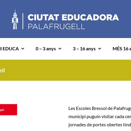
ll EDUCA
0 – 3 anys
3 – 16 anys
MÉS 16 
ell
Les
Escoles Bressol de Palafrug
municipi puguin visitar cada ce
jornades de portes obertes tind