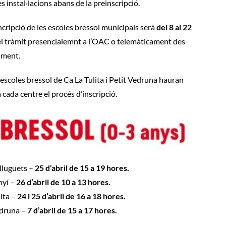
les instal·lacions abans de la preinscripció.
ncripció de les escoles bressol municipals serà
del 8 al 22
 el tràmit presencialemnt a l’OAC o telemàticament des
tament
.
 escoles bressol de Ca La Tulita i Petit Vedruna hauran
cada centre el procés d’inscripció.
lluguets
–
25 d’abril de 15 a 19 hores.
nyí
–
26 d’abril de 10 a 13 hores.
ita
–
24 i 25 d’abril de 16 a 18 hores.
edruna
–
7 d’abril de 15 a 17 hores.