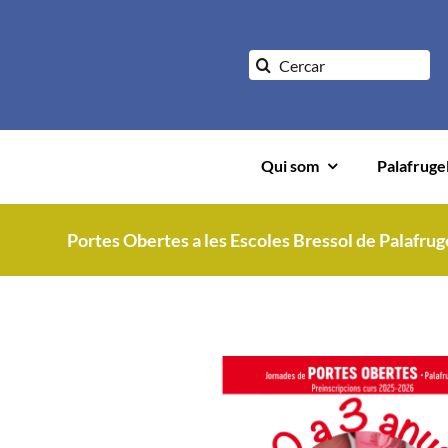
Saltar
al
Buscar:
contenido
Qui som
Palafruge
Portes Obertes a les Escoles Bressol de Palafrug